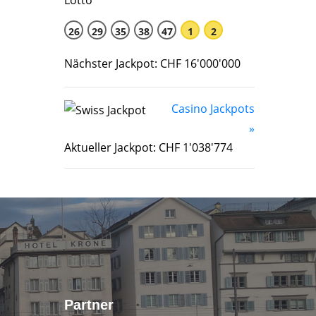
26
29
35
38
47
1
2
Nächster Jackpot: CHF 16'000'000
Casino Jackpots
»
Aktueller Jackpot: CHF 1'038'774
Partner