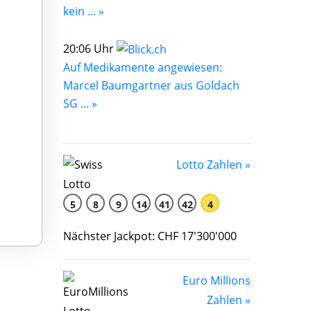
kein ... »
20:06 Uhr
Auf Medikamente angewiesen:
Marcel Baumgartner aus Goldach
SG ... »
Lotto Zahlen »
5
8
9
14
41
42
4
Nächster Jackpot: CHF 17'300'000
Euro Millions
Zahlen »