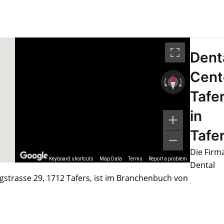
Dent
Cent
Tafe
in
Tafe
Die Firm
Keyboard shortcuts
Map Data
Terms
Report a problem
Dental
lgstrasse 29, 1712 Tafers, ist im Branchenbuch von