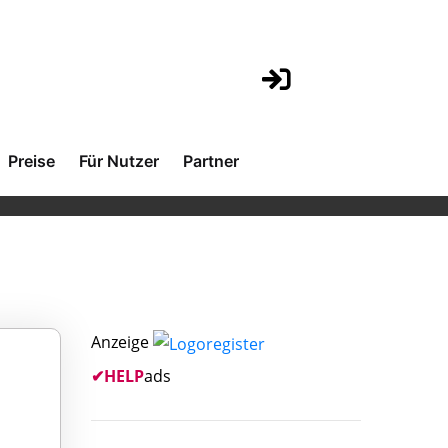
Preise
Für Nutzer
Partner
Anzeige
✔
HELP
ads