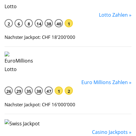
Lotto Zahlen »
2
6
8
14
38
40
1
Nächster Jackpot: CHF 18'200'000
Euro Millions Zahlen »
26
29
35
38
47
1
2
Nächster Jackpot: CHF 16'000'000
Casino Jackpots »