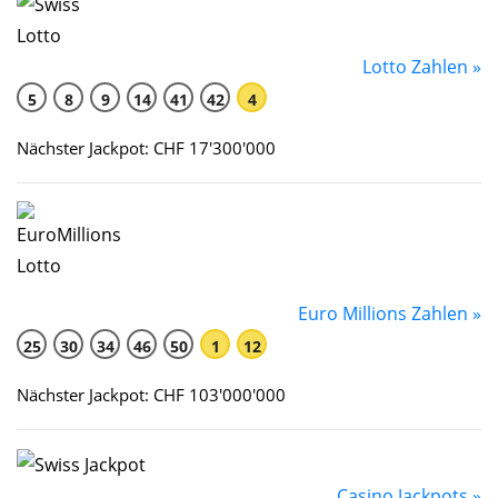
Lotto Zahlen »
5
8
9
14
41
42
4
Nächster Jackpot: CHF 17'300'000
Euro Millions Zahlen »
25
30
34
46
50
1
12
Nächster Jackpot: CHF 103'000'000
Casino Jackpots »