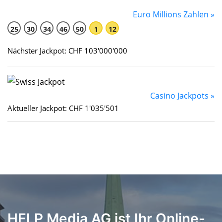
Euro Millions Zahlen »
25
30
34
46
50
1
12
Nächster Jackpot: CHF 103'000'000
Casino Jackpots »
Aktueller Jackpot: CHF 1'035'501
HELP Media AG ist Ihr Online-