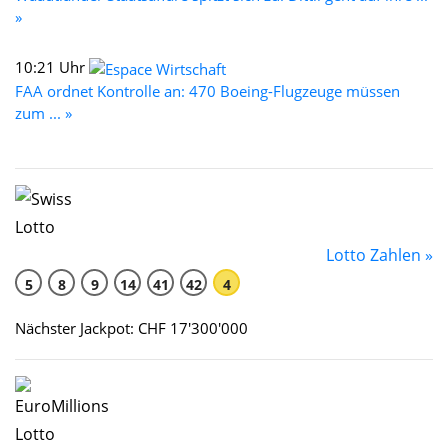
»
10:21 Uhr
FAA ordnet Kontrolle an: 470 Boeing-Flugzeuge müssen
zum ... »
Lotto Zahlen »
5
8
9
14
41
42
4
Nächster Jackpot: CHF 17'300'000