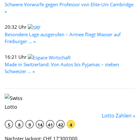
Schwere Vorwürfe gegen Professor von Elite-Uni Cambridge
»
20:32 Uhr
Besondere Lage ausgerufen – Armee fliegt Wasser auf
Freiburger ... »
16:21 Uhr
Made in Switzerland: Von Autos bis Pyjamas – sieben
Schweizer ... »
Lotto Zahlen »
5
8
9
14
41
42
4
Nächster Jackpot: CHF 17'300'000