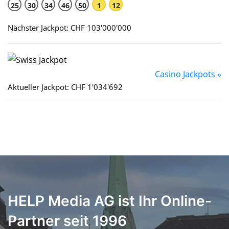
25
30
34
46
50
1
12
Nächster Jackpot: CHF 103'000'000
Casino Jackpots »
Aktueller Jackpot: CHF 1'034'692
HELP Media AG ist Ihr Online-
Partner seit 1996