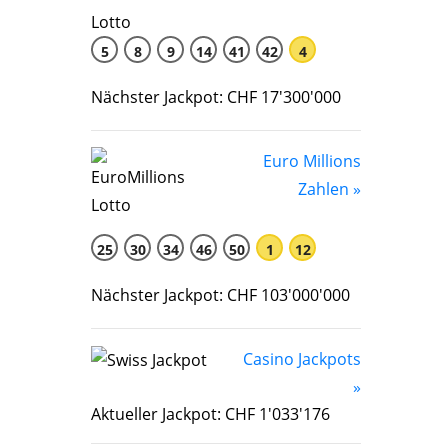
5
8
9
14
41
42
4
Nächster Jackpot: CHF 17'300'000
Euro Millions
Zahlen »
25
30
34
46
50
1
12
Nächster Jackpot: CHF 103'000'000
Casino Jackpots
»
Aktueller Jackpot: CHF 1'033'176