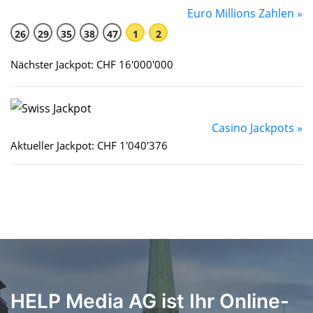
Euro Millions Zahlen »
26
29
35
38
47
1
2
Nächster Jackpot: CHF 16'000'000
Casino Jackpots »
Aktueller Jackpot: CHF 1'040'376
HELP Media AG ist Ihr Online-