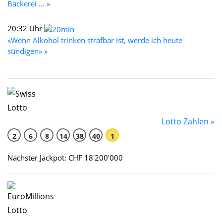
Bäckerei ... »
20:32 Uhr
«Wenn Alkohol trinken strafbar ist, werde ich heute
sündigen» »
Lotto Zahlen »
2
6
8
14
38
40
1
Nächster Jackpot: CHF 18'200'000