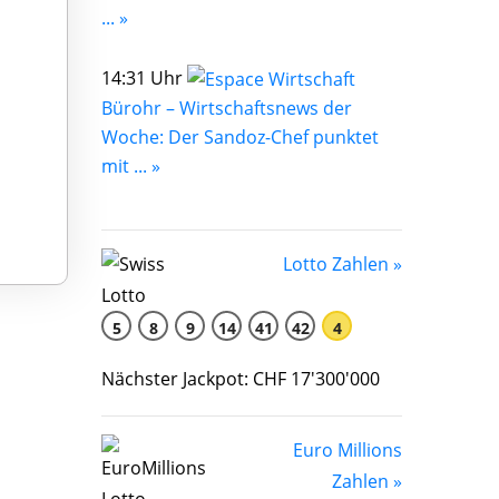
... »
14:31 Uhr
Bürohr – Wirtschaftsnews der
Woche: Der Sandoz-Chef punktet
mit ... »
Lotto Zahlen »
5
8
9
14
41
42
4
Nächster Jackpot: CHF 17'300'000
Euro Millions
Zahlen »