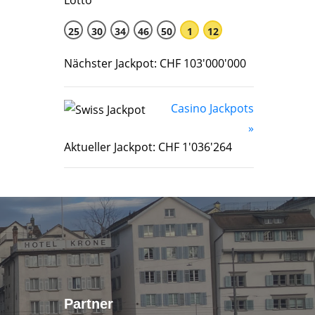
25
30
34
46
50
1
12
Nächster Jackpot: CHF 103'000'000
Casino Jackpots
»
Aktueller Jackpot: CHF 1'036'264
Partner