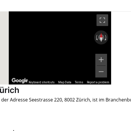
Keyboard shortcuts
Map Data
Terms
Report a problem
ürich
 der Adresse Seestrasse 220, 8002 Zürich, ist im Branchen