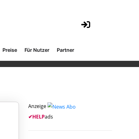
Preise
Für Nutzer
Partner
Anzeige
✔
HELP
ads