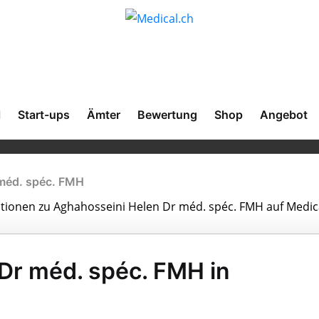
l
Start-ups
Ämter
Bewertung
Shop
Angebot
méd. spéc. FMH
mationen zu Aghahosseini Helen Dr méd. spéc. FMH auf Medica
Dr méd. spéc. FMH in