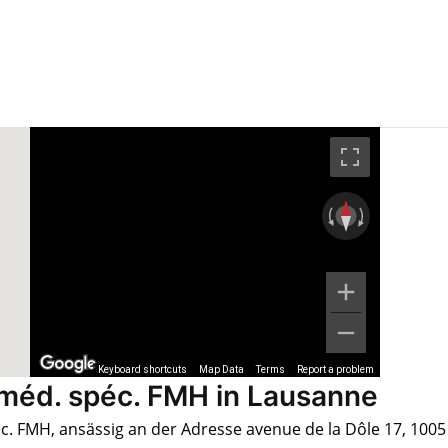
Keyboard shortcuts
Map Data
Terms
Report a problem
méd. spéc. FMH in Lausanne
c. FMH, ansässig an der Adresse avenue de la Dôle 17, 1005