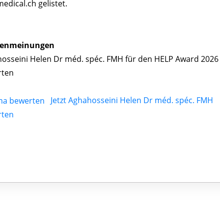
dical.ch gelistet.
enmeinungen
osseini Helen Dr méd. spéc. FMH für den HELP Award 2026
rten
Jetzt Aghahosseini Helen Dr méd. spéc. FMH
rten