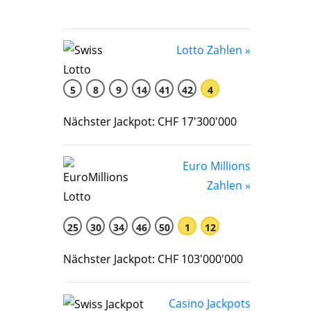
Lotto Zahlen »
5
8
9
14
41
42
4
Nächster Jackpot: CHF 17'300'000
Euro Millions
Zahlen »
25
30
34
46
50
1
12
Nächster Jackpot: CHF 103'000'000
Casino Jackpots