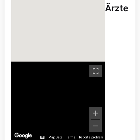
Ärzte
Map Data
Terms
Report a problem