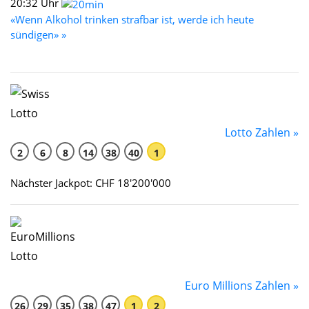
20:32 Uhr
«Wenn Alkohol trinken strafbar ist, werde ich heute
sündigen» »
Lotto Zahlen »
2
6
8
14
38
40
1
Nächster Jackpot: CHF 18'200'000
Euro Millions Zahlen »
26
29
35
38
47
1
2